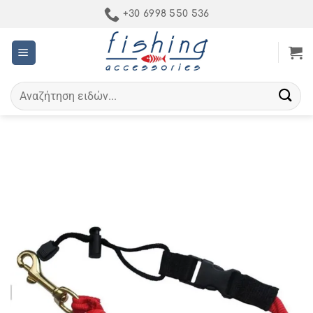
Μετάβαση
+30 6998 550 536
στο
περιεχόμενο
Αναζήτηση
για: