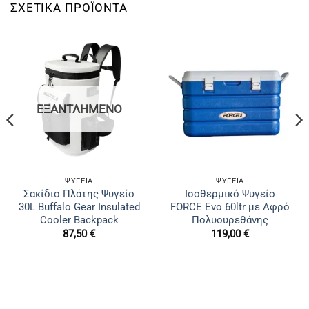
ΣΧΕΤΙΚΆ ΠΡΟΪΌΝΤΑ
ΕΞΑΝΤΛΗΜΈΝΟ
ΨΥΓΕΊΑ
ΨΥΓΕΊΑ
Σακίδιο Πλάτης Ψυγείο
Ισοθερμικό Ψυγείο
30L Buffalo Gear Insulated
FORCE Evo 60ltr με Αφρό
Cooler Backpack
Πολυουρεθάνης
87,50
€
119,00
€
€
h
 €