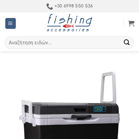
Μετάβαση
+30 6998 550 536
στο
περιεχόμενο
Αναζήτηση
για: