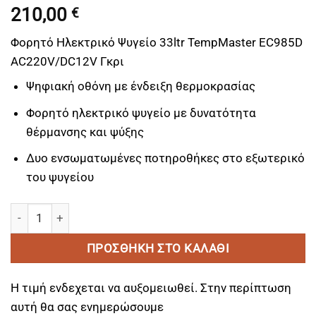
210,00
€
Φορητό Ηλεκτρικό Ψυγείο 33ltr TempMaster EC985D
AC220V/DC12V Γκρι
Ψηφιακή οθόνη με ένδειξη θερμοκρασίας
Φορητό ηλεκτρικό ψυγείο με δυνατότητα
θέρμανσης και ψύξης
Δυο ενσωματωμένες ποτηροθήκες στο εξωτερικό
του ψυγείου
Φορητό Ηλεκτρικό Ψυγείο 33ltr TempMaster EC985D AC22
ΠΡΟΣΘΉΚΗ ΣΤΟ ΚΑΛΆΘΙ
Η τιμή ενδεχεται να αυξομειωθεί. Στην περίπτωση
αυτή θα σας ενημερώσουμε