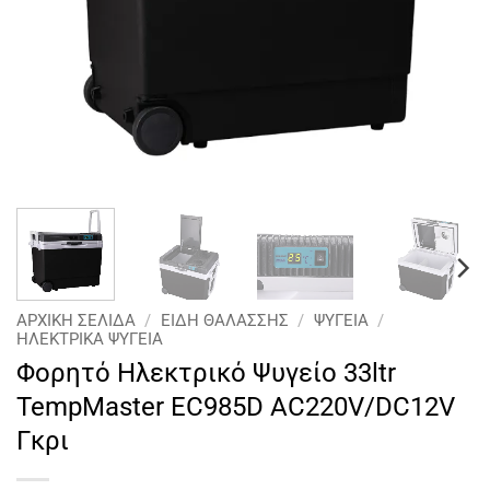
ΑΡΧΙΚΉ ΣΕΛΊΔΑ
/
ΕΙΔΗ ΘΑΛΑΣΣΗΣ
/
ΨΥΓΕΊΑ
/
ΗΛΕΚΤΡΙΚΆ ΨΥΓΕΙΑ
Φορητό Ηλεκτρικό Ψυγείο 33ltr
TempMaster EC985D AC220V/DC12V
Γκρι