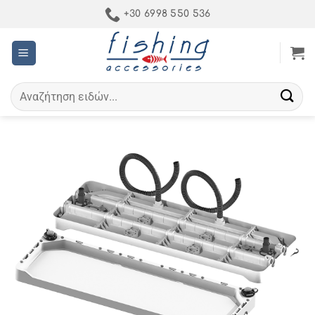
Μετάβαση
+30 6998 550 536
στο
περιεχόμενο
Αναζήτηση
για: