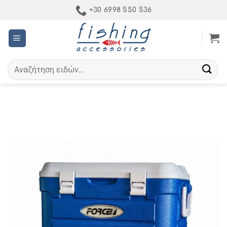
Μετάβαση
+30 6998 550 536
στο
περιεχόμενο
Αναζήτηση
για: