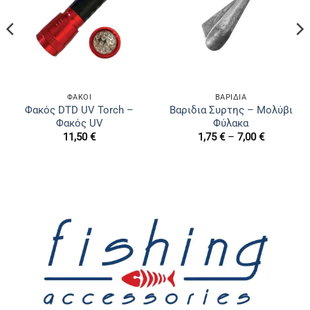
ΦΑΚΟΊ
ΒΑΡΊΔΙΑ
Φακός DTD UV Torch –
Bαριδια Συρτης – Μολύβι
Φακός UV
Φύλακα
Price
11,50
€
1,75
€
–
7,00
€
range:
1,75 €
through
7,00 €