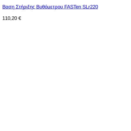
Βαση Στήριξης Βυθόμετρου FASTen SLr220
110,20
€