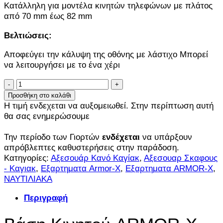
Κατάλληλη για μοντέλα κινητών τηλεφώνων με πλάτος
από 70 mm έως 82 mm
Βελτιώσεις:
Αποφεύγει την κάλυψη της οθόνης με λάστιχο Μπορεί
να λειτουργήσει με το ένα χέρι
Βάση
Κινητού
Προσθήκη στο καλάθι
ARMOR-
Η τιμή ενδεχεται να αυξομειωθεί. Στην περίπτωση αυτή
X
θα σας ενημερώσουμε
Universal
ποσότητα
Την περίοδο των Γιορτών
ενδέχεται
να υπάρξουν
απρόβλεπτες καθυστερήσεις στην παράδοση.
Κατηγορίες:
Αξεσουάρ Κανό Καγίακ
,
Αξεσουαρ Σκαφους
- Καγιακ
,
Εξαρτηματα Armor-X
,
Εξαρτηματα ARMOR-X
,
ΝΑΥΤΙΛΙΑΚΑ
Περιγραφή