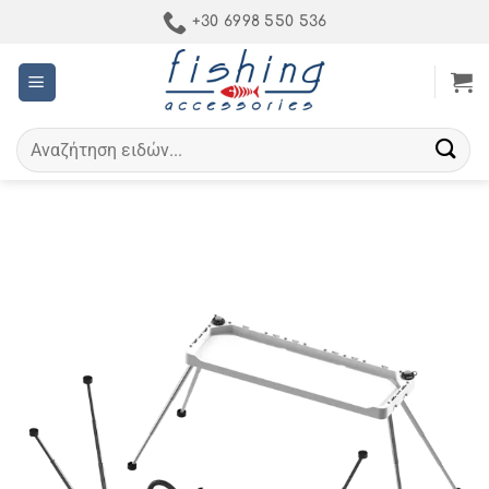
Μετάβαση
+30 6998 550 536
στο
περιεχόμενο
Αναζήτηση
για: