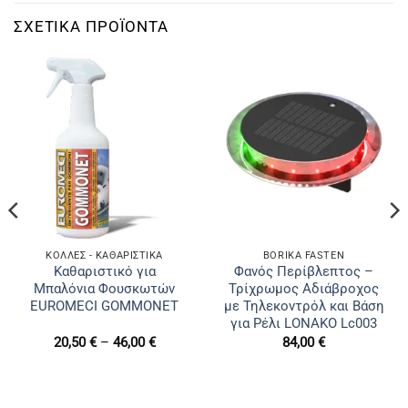
ΣΧΕΤΙΚΆ ΠΡΟΪΌΝΤΑ
ΚΌΛΛΕΣ - ΚΑΘΑΡΙΣΤΙΚΆ
BORIKA FASTEN
Καθαριστικό για
Φανός Περίβλεπτος –
Μπαλόνια Φουσκωτών
Τρίχρωμος Αδιάβροχος
EUROMECI GOMMONET
με Τηλεκοντρόλ και Βάση
για Ρέλι LONAKO Lc003
Price
20,50
€
–
46,00
€
84,00
€
range:
20,50 €
through
46,00 €