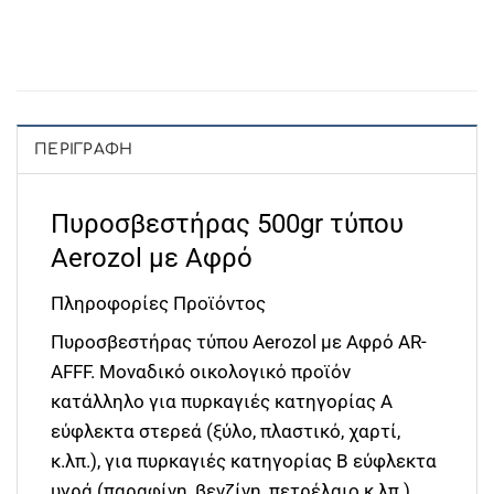
ΠΕΡΙΓΡΑΦΉ
Πυροσβεστήρας 500gr τύπου
Aerozol με Αφρό
Πληροφορίες Προϊόντος
Πυροσβεστήρας τύπου Aerozol με Αφρό AR-
AFFF. Μοναδικό οικολογικό προϊόν
κατάλληλο για πυρκαγιές κατηγορίας Α
εύφλεκτα στερεά (ξύλο, πλαστικό, χαρτί,
κ.λπ.), για πυρκαγιές κατηγορίας Β εύφλεκτα
υγρά (παραφίνη, βενζίνη, πετρέλαιο κ.λπ.),