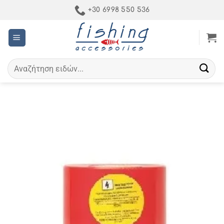
Μετάβαση
+30 6998 550 536
στο
περιεχόμενο
Αναζήτηση
για: