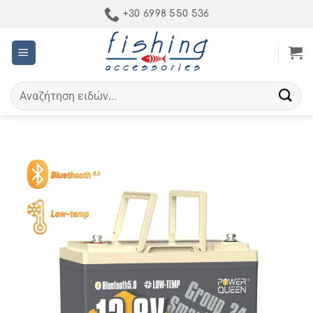
Μετάβαση
+30 6998 550 536
στο
περιεχόμενο
Αναζήτηση
για: