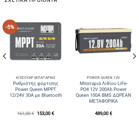
-5%
ΑΞΕΣΟΥΑΡ ΜΠΑΤΑΡΙΑΣ
POWER QUEEN 12V
Ρυθμιστής φόρτισης
Μπαταριά Λιθίου LiFe-
Power Queen MPPT
PO4 12V 200Ah Power
12/24V 30A με Bluetooth
Queen 100A BMS ΔΩΡΕΑΝ
ΜΕΤΑΦΟΡΙΚΑ
Original
Η
161,00
€
153,00
€
489,00
€
price
τρέχουσα
was:
τιμή
161,00 €.
είναι:
153,00 €.