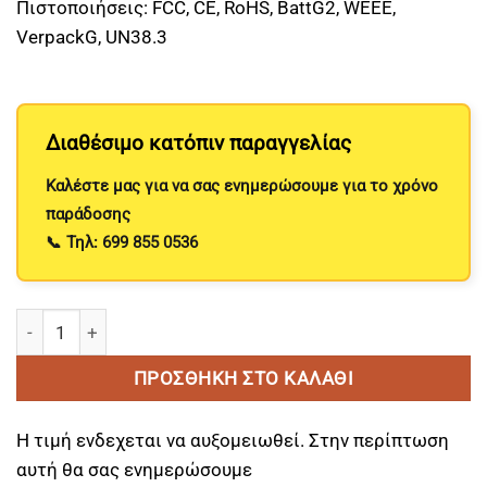
Πιστοποιήσεις: FCC, CE, RoHS, BattG2, WEEE,
VerpackG, UN38.3
Διαθέσιμο κατόπιν παραγγελίας
Μπαταριά Λιθίου LiFe-PO4 24V 50Ah με Bluetooth Power 
ΠΡΟΣΘΉΚΗ ΣΤΟ ΚΑΛΆΘΙ
Η τιμή ενδεχεται να αυξομειωθεί. Στην περίπτωση
αυτή θα σας ενημερώσουμε