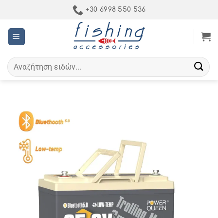
Μετάβαση
+30 6998 550 536
στο
περιεχόμενο
Αναζήτηση
για: