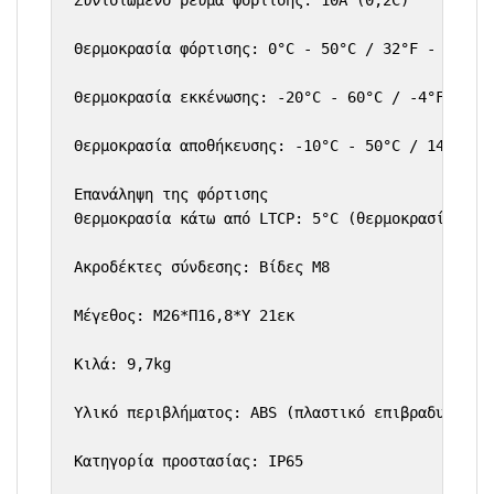
Συνιστώμενο ρεύμα φόρτισης: 10A (0,2C)

Θερμοκρασία φόρτισης: 0°C - 50°C / 32°F - 122°F

Θερμοκρασία εκκένωσης: -20°C - 60°C / -4°F - 140
Θερμοκρασία αποθήκευσης: -10°C - 50°C / 14°F - 1
Επανάληψη της φόρτισης

Θερμοκρασία κάτω από LTCP: 5°C (θερμοκρασία μπατ
Ακροδέκτες σύνδεσης: Βίδες M8

Μέγεθος: Μ26*Π16,8*Υ 21εκ

Κιλά: 9,7kg

Υλικό περιβλήματος: ABS (πλαστικό επιβραδυντικό 
Κατηγορία προστασίας: IP65