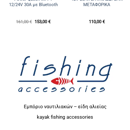
12/24V 30A με Bluetooth
ΜΕΤΑΦΟΡΙΚΑ
Original
Η
161,00
€
153,00
€
110,00
€
price
τρέχουσα
was:
τιμή
161,00 €.
είναι:
153,00 €.
Εμπόριο ναυτιλιακών – είδη αλιείας
kayak
fishing accessories