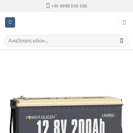
Μετάβαση
+30 6998 550 536
στο
περιεχόμενο
Αναζήτηση
για: