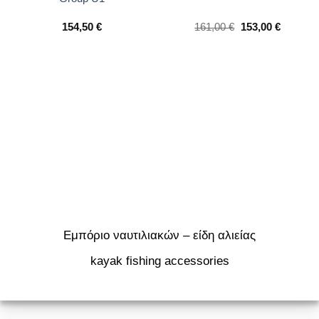
Original
Η
154,50
€
161,00
€
153,00
€
price
τρέχου
was:
τιμή
161,00 €.
είναι:
153,00 €
Εμπόριο ναυτιλιακών – είδη αλιείας
kayak
fishing accessories