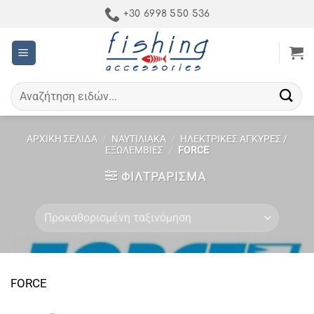
Μετάβαση
+30 6998 550 536
στο
περιεχόμενο
Αναζήτηση
για:
ΑΡΧΙΚΉ ΣΕΛΊΔΑ
/
ΝΑΥΤΙΛΙΑΚΑ
/
ΗΛΕΚΤΡΙΚΕΣ ΑΓΚΥΡΕΣ /
ΕΞΩΛΕΜΒΙΕΣ
/
FORCE
ΦΙΛΤΡΆΡΙΣΜΑ
FORCE