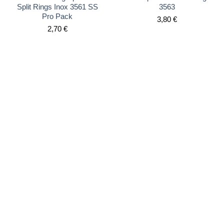
Split Rings Inox 3561 SS
3563
Pro Pack
3,80
€
2,70
€
fishing accessories