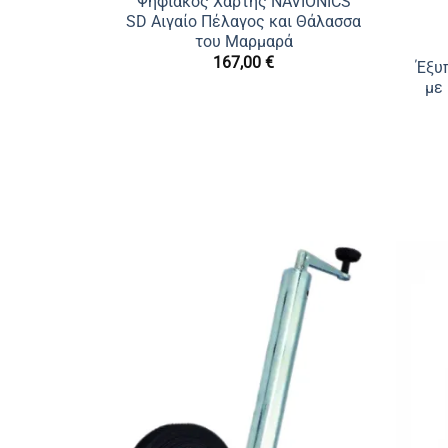
Ψηφιακός Χάρτης NAVIONICS
SD Αιγαίο Πέλαγος και Θάλασσα
του Μαρμαρά
167,00
€
Έξυ
με