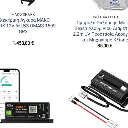
MAKO SHARK
ΕΙΔΗ ΘΑΛΑΣΣΗΣ
λεκτρική Άγκυρα MAKO
Ομπρέλα Θαλάσσης Mal
RK 12V 55LBS OMAIS 150S
Beach Αλουμινίου Διαμέ
GPS
2.2m UV Προστασία Αερα
και Μηχανισμό Κλίση
1.450,00
€
35,00
€