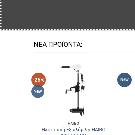
ΝΕΑ ΠΡΟΪΟΝΤΑ:
-26%
New
New
HAIBO
Ηλεκτρική Εξωλέμβια HAIBO