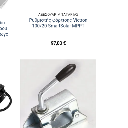
ΑΞΕΣΟΥΑΡ ΜΠΑΤΑΡΙΑΣ
Ρυθμιστής φόρτισης Victron
ibu
100/20 SmartSolar MPPT
τρου
γωγό
ς
97,00
€